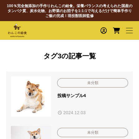
100％完全無添加の手作りわんこの給食。栄養バランスの考えられた国産の
タンパク質、炭水化物、お野菜のお団子を1:1:1で与えるだけで簡単手作り
ご飯の完成！現役獣医師監修
タグ3の記事一覧
未分類
投稿サンプル4
2024.12.03
未分類