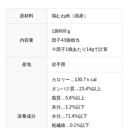
原材料
鶏むね肉（国産）
1袋600ｇ
内容量
団子43個相当
※団子1個あたり14gで計算
産地
岩手県
カロリー…130.7ｋcal
タンパク質…23.4%以上
脂質…5.6%以上
灰分…1.2%以下
栄養成分
水分…71.4%以下
粗繊維…0.1%以下