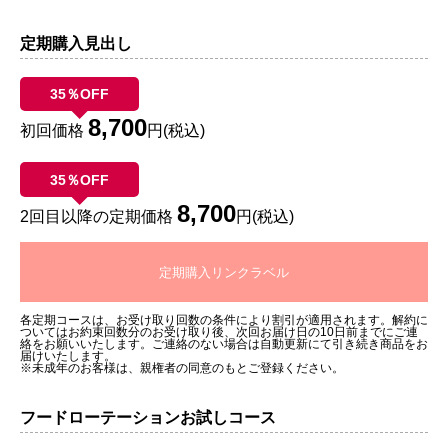
定期購入見出し
35％OFF
8,700
初回価格
円(税込)
35％OFF
8,700
2回目以降の定期価格
円(税込)
定期購入リンクラベル
各定期コースは、お受け取り回数の条件により割引が適用されます。解約に
ついてはお約束回数分のお受け取り後、次回お届け日の10日前までにご連
絡をお願いいたします。ご連絡のない場合は自動更新にて引き続き商品をお
届けいたします。
※未成年のお客様は、親権者の同意のもとご登録ください。
フードローテーションお試しコース