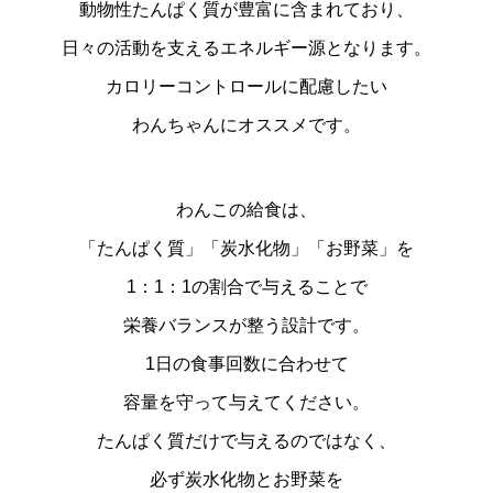
動物性たんぱく質が豊富に含まれており、
日々の活動を支えるエネルギー源となります。
本州、四国、九州・・・ 850円(税込)
カロリーコントロールに配慮したい
北海道・・・ 1,100円(税込)
わんちゃんにオススメです。
沖縄県・・・ 1,700円(税込)
わんこの給食は、
ショッピングカートのご注文確認画面にてご確認
「たんぱく質」「炭水化物」「お野菜」を
いただけます。
1：1：1の割合で与えることで
栄養バランスが整う設計です。
1日の食事回数に合わせて
容量を守って与えてください。
たんぱく質だけで与えるのではなく、
必ず炭水化物とお野菜を